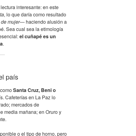
 lectura interesante: en este
ta
, lo que daría como resultado
 de mujer
— haciendo alusión a
é. Sea cual sea la etimología
esencial:
el cuñapé es un
ra
.
el país
s como
Santa Cruz, Beni o
ís. Cafeterías en La Paz lo
ltrado; mercados de
e media mañana; en Oruro y
te.
onible o el tipo de horno, pero