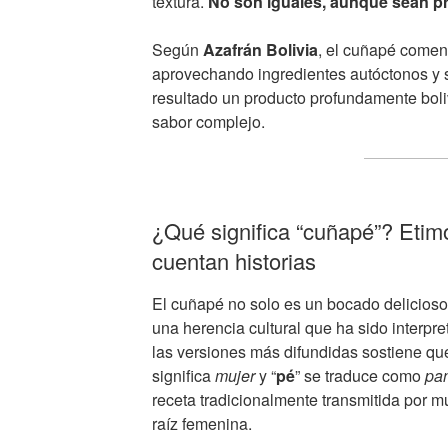
textura.
No son iguales, aunque sean p
Según
Azafrán Bolivia
, el cuñapé comen
aprovechando ingredientes autóctonos y 
resultado un producto profundamente boliv
sabor complejo.
¿Qué significa “cuñapé”? Etim
cuentan historias
El cuñapé no solo es un bocado delicios
una herencia cultural que ha sido interpre
las versiones más difundidas sostiene que
significa
mujer
y “
pé
” se traduce como
pa
receta tradicionalmente transmitida por m
raíz femenina.