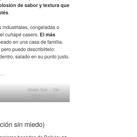
losión de sabor y textura que
stés
.
 industriales, congeladas o
 el cuñapé casero.
El más
neado en una casa de familia.
 pero puedo describírtelo:
entro, salado en su punto justo.
Alvaro Ruiz – The
Bolivian Foodie
ción sin miedo)