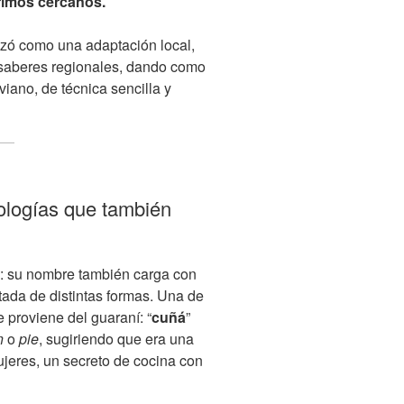
rimos cercanos.
zó como una adaptación local,
saberes regionales, dando como
iano, de técnica sencilla y
ologías que también
o: su nombre también carga con
tada de distintas formas. Una de
 proviene del guaraní: “
cuñá
”
n
o
pie
, sugiriendo que era una
ujeres, un secreto de cocina con