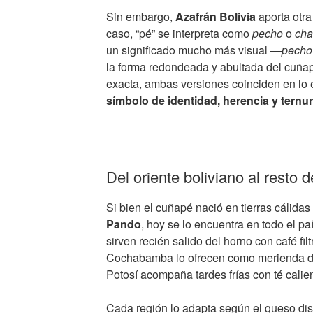
Sin embargo,
Azafrán Bolivia
aporta otra
caso, “pé” se interpreta como
pecho
o
cha
un significado mucho más visual —
pecho
la forma redondeada y abultada del cuñap
exacta, ambas versiones coinciden en lo 
símbolo de identidad, herencia y ternu
Del oriente boliviano al resto d
Si bien el cuñapé nació en tierras cálida
Pando
, hoy se lo encuentra en todo el pa
sirven recién salido del horno con café fi
Cochabamba lo ofrecen como merienda d
Potosí acompaña tardes frías con té calien
Cada región lo adapta según el queso disp