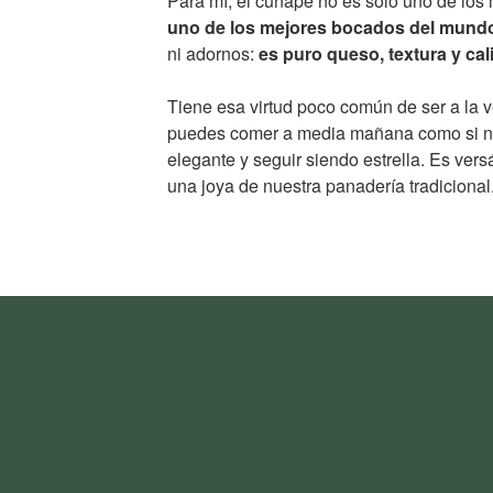
Para mí, el cuñapé no es solo uno de los
uno de los mejores bocados del mund
ni adornos:
es puro queso, textura y cal
Tiene esa virtud poco común de ser a la v
puedes comer a media mañana como si n
elegante y seguir siendo estrella. Es versá
una joya de nuestra panadería tradicional