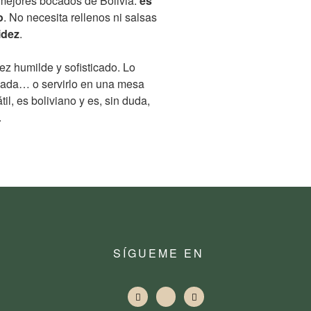
 mejores bocados de Bolivia:
es
o
. No necesita rellenos ni salsas
idez
.
ez humilde y sofisticado. Lo
ada… o servirlo en una mesa
til, es boliviano y es, sin duda,
.
SÍGUEME EN