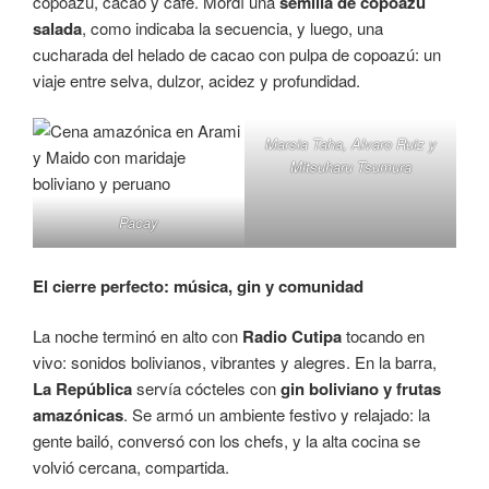
copoazú, cacao y café. Mordí una
semilla de copoazú
salada
, como indicaba la secuencia, y luego, una
cucharada del helado de cacao con pulpa de copoazú: un
viaje entre selva, dulzor, acidez y profundidad.
Marsia Taha, Alvaro Ruiz y
Mitsuharu Tsumura
Pacay
El cierre perfecto: música, gin y comunidad
La noche terminó en alto con
Radio Cutipa
tocando en
vivo: sonidos bolivianos, vibrantes y alegres. En la barra,
La República
servía cócteles con
gin boliviano y frutas
amazónicas
. Se armó un ambiente festivo y relajado: la
gente bailó, conversó con los chefs, y la alta cocina se
volvió cercana, compartida.