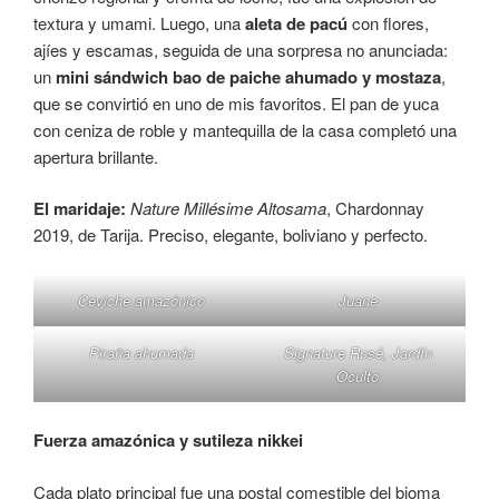
textura y umami. Luego, una
aleta de pacú
con flores,
ajíes y escamas, seguida de una sorpresa no anunciada:
un
mini sándwich bao de paiche ahumado y mostaza
,
que se convirtió en uno de mis favoritos. El pan de yuca
con ceniza de roble y mantequilla de la casa completó una
apertura brillante.
El maridaje:
Nature Millésime Altosama
, Chardonnay
2019, de Tarija. Preciso, elegante, boliviano y perfecto.
Ceviche amazónico
Juane
Piraña ahumada
Signature Rosé, Jardín
Oculto
Fuerza amazónica y sutileza nikkei
Cada plato principal fue una postal comestible del bioma