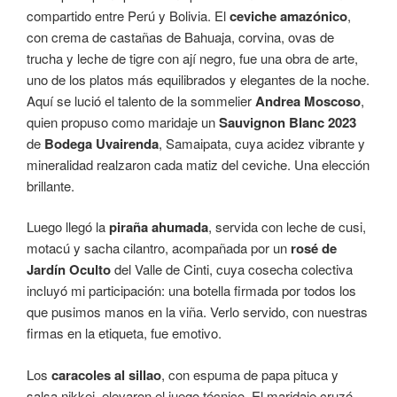
compartido entre Perú y Bolivia. El
ceviche amazónico
,
con crema de castañas de Bahuaja, corvina, ovas de
trucha y leche de tigre con ají negro, fue una obra de arte,
uno de los platos más equilibrados y elegantes de la noche.
Aquí se lució el talento de la sommelier
Andrea Moscoso
,
quien propuso como maridaje un
Sauvignon Blanc 2023
de
Bodega Uvairenda
, Samaipata, cuya acidez vibrante y
mineralidad realzaron cada matiz del ceviche. Una elección
brillante.
Luego llegó la
piraña ahumada
, servida con leche de cusi,
motacú y sacha cilantro, acompañada por un
rosé de
Jardín Oculto
del Valle de Cinti, cuya cosecha colectiva
incluyó mi participación: una botella firmada por todos los
que pusimos manos en la viña. Verlo servido, con nuestras
firmas en la etiqueta, fue emotivo.
Los
caracoles al sillao
, con espuma de papa pituca y
salsa nikkei, elevaron el juego técnico. El maridaje cruzó