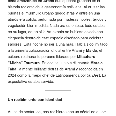
cena amazónica en Arami
que quedará grabada en la
historia reciente de la gastronomía boliviana. Al cruzar las
puertas el murmullo urbano quedó atrás y entré en una
atmósfera cálida, perfumada por maderas nobles, tejidos y
vegetación bien medida. Nada era ostentoso: todo estaba
en su lugar, como si la Amazonía se hubiese colado con
elegancia dentro de este espacio diseñado para celebrar
sabores. Esta noche no sería una más. Había sido invitado
a la primera colaboración oficial entre Arami y
Maido
, el
célebre restaurante peruano liderado por
Mitsuharu
“Micha” Tsumura
. En cocina, junto a él, estaría
Marsia
Taha
, la mente brillante detrás de Arami y reconocida en
2024 como la mejor chef de Latinoamérica por
50 Best
. La
expectativa estaba servida.
Un recibimiento con identidad
Antes de sentarnos, nos recibieron con un cóctel de autor: