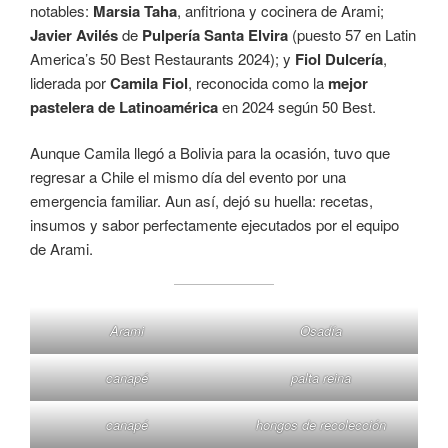
notables:
Marsia Taha
, anfitriona y cocinera de Arami;
Javier Avilés
de
Pulpería Santa Elvira
(puesto 57 en Latin
America’s 50 Best Restaurants 2024); y
Fiol Dulcería
,
liderada por
Camila Fiol
, reconocida como la
mejor
pastelera de Latinoamérica
en 2024 según 50 Best.
Aunque Camila llegó a Bolivia para la ocasión, tuvo que
regresar a Chile el mismo día del evento por una
emergencia familiar. Aun así, dejó su huella: recetas,
insumos y sabor perfectamente ejecutados por el equipo
de Arami.
Arami
Osadía
canapé
palta reina
canapé
hongos de recolección