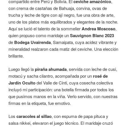
compartido entre Perú y Bolivia. El
ceviche amazónico
,
con crema de castañas de Bahuaja, corvina, ovas de
trucha y leche de tigre con ají negro, fue una obra de arte,
uno de los platos más equilibrados y elegantes de la noche.
Aquí se lució el talento de la sommelier
Andrea Moscoso
,
quien propuso como maridaje un
Sauvignon Blanc 2023
de
Bodega Uvairenda
, Samaipata, cuya acidez vibrante y
mineralidad realzaron cada matiz del ceviche. Una elección
brillante.
Luego llegó la
piraña ahumada
, servida con leche de cusi,
motacú y sacha cilantro, acompañada por un
rosé de
Jardín Oculto
del Valle de Cinti, cuya cosecha colectiva
incluyó mi participación: una botella firmada por todos los
que pusimos manos en la viña. Verlo servido, con nuestras
firmas en la etiqueta, fue emotivo.
Los
caracoles al sillao
, con espuma de papa pituca y
salsa nikkei, elevaron el juego técnico. El maridaje cruzó