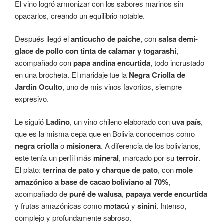
El vino logró armonizar con los sabores marinos sin
opacarlos, creando un equilibrio notable.
Después llegó el
anticucho de paiche
, con
salsa demi-
glace de pollo con tinta de calamar y togarashi
,
acompañado con
papa andina encurtida
, todo incrustado
en una brocheta. El maridaje fue la
Negra Criolla de
Jardín Oculto
, uno de mis vinos favoritos, siempre
expresivo.
Le siguió
Ladino
, un vino chileno elaborado con
uva país
,
que es la misma cepa que en Bolivia conocemos como
negra criolla
o
misionera
. A diferencia de los bolivianos,
este tenía un perfil más
mineral
, marcado por su
terroir
.
El plato:
terrina de pato y charque de pato
, con
mole
amazónico a base de cacao boliviano al 70%
,
acompañado de
puré de walusa
,
papaya verde encurtida
y frutas amazónicas como
motacú
y
sinini
. Intenso,
complejo y profundamente sabroso.