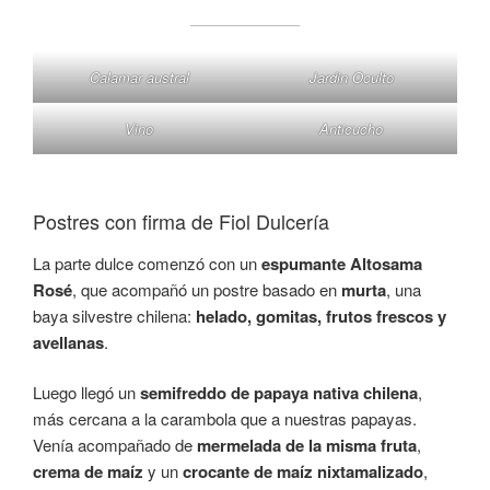
Calamar austral
Jardin Oculto
Vino
Anticucho
Postres con firma de Fiol Dulcería
La parte dulce comenzó con un
espumante Altosama
Rosé
, que acompañó un postre basado en
murta
, una
baya silvestre chilena:
helado, gomitas, frutos frescos y
avellanas
.
Luego llegó un
semifreddo de papaya nativa chilena
,
más cercana a la carambola que a nuestras papayas.
Venía acompañado de
mermelada de la misma fruta
,
crema de maíz
y un
crocante de maíz nixtamalizado
,