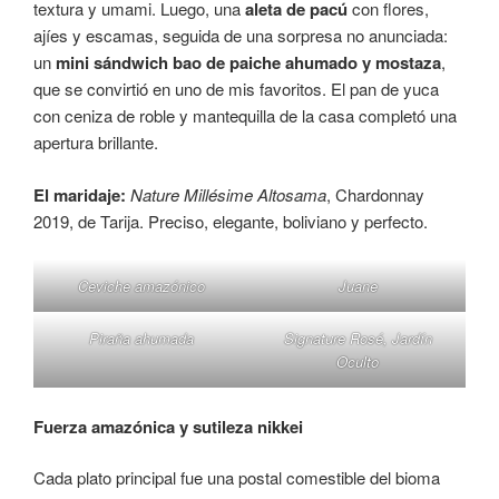
textura y umami. Luego, una
aleta de pacú
con flores,
ajíes y escamas, seguida de una sorpresa no anunciada:
un
mini sándwich bao de paiche ahumado y mostaza
,
que se convirtió en uno de mis favoritos. El pan de yuca
con ceniza de roble y mantequilla de la casa completó una
apertura brillante.
El maridaje:
Nature Millésime Altosama
, Chardonnay
2019, de Tarija. Preciso, elegante, boliviano y perfecto.
Ceviche amazónico
Juane
Piraña ahumada
Signature Rosé, Jardín
Oculto
Fuerza amazónica y sutileza nikkei
Cada plato principal fue una postal comestible del bioma